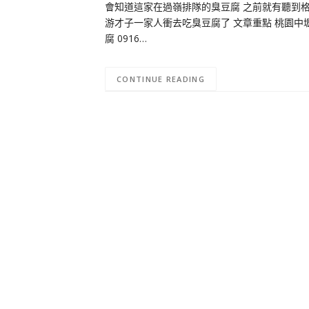
會知道這家在過嶺排隊的臭豆腐 之前就有聽到格
游才子一家人衝去吃臭豆腐了 文章重點 桃園中壢-
腐 0916…
CONTINUE READING