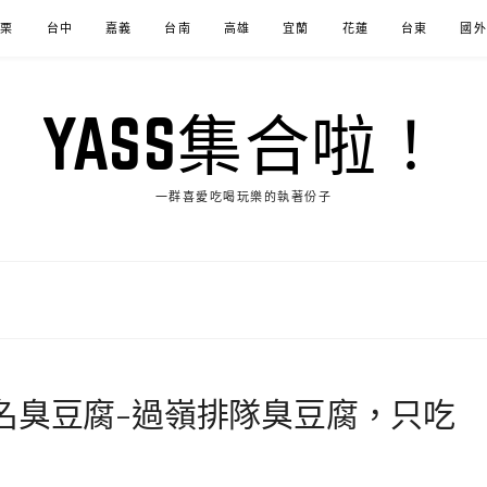
苗栗
台中
嘉義
台南
高雄
宜蘭
花蓮
台東
國外
YASS集合啦！
一群喜愛吃喝玩樂的執著份子
名臭豆腐-過嶺排隊臭豆腐，只吃