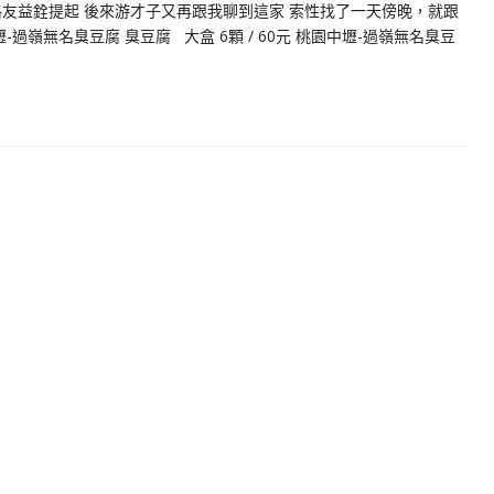
友益銓提起 後來游才子又再跟我聊到這家 索性找了一天傍晚，就跟
過嶺無名臭豆腐 臭豆腐 大盒 6顆 / 60元 桃園中壢-過嶺無名臭豆