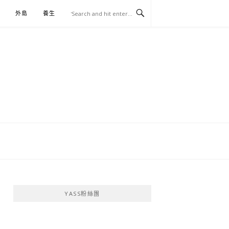
外島
養生
伴手禮
YASS粉絲團