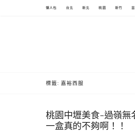
Skip
懶人包
台北
新北
桃園
新竹
to
content
標籤:
嘉裕西服
桃園中壢美食-過嶺無
一盒真的不夠啊！！