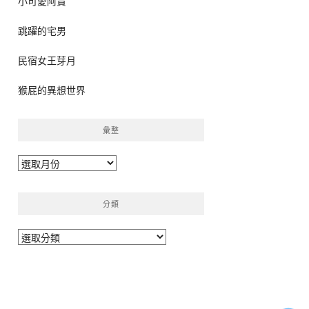
小可愛阿貴
跳躍的宅男
民宿女王芽月
猴屁的異想世界
彙整
彙
整
分類
分
類