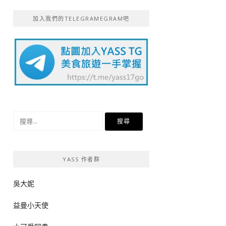
加入我們的TELEGRAMEGRAM吧
搜
尋
關
鍵
YASS 作者群
字:
吳大妮
益曼小天使