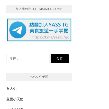
加入我們的TELEGRAMEGRAM吧
搜
尋
關
鍵
YASS 作者群
字:
吳大妮
益曼小天使