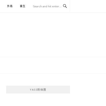
外島
養生
伴手禮
YASS粉絲團