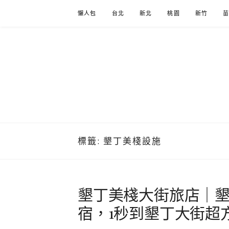
Skip
懶人包
台北
新北
桃園
新竹
to
content
標籤:
墾丁美棧設施
墾丁美棧大街旅店｜
宿，1秒到墾丁大街超