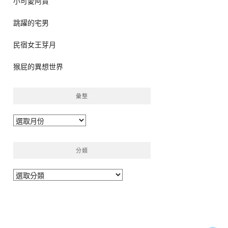
小可愛阿貴
跳躍的宅男
民宿女王芽月
猴屁的異想世界
彙整
彙
整
分類
分
類