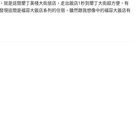
，就是這間墾丁美棧大街旅店，走出飯店1秒到墾丁大街超方便，有
發現這間是福容大飯店系列的住宿，雖然跟我想像中的福容大飯店有