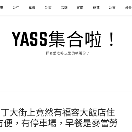
苗栗
台中
嘉義
台南
高雄
宜蘭
花蓮
台東
國外
YASS集合啦！
一群喜愛吃喝玩樂的執著份子
墾丁大街上竟然有福容大飯店住
方便，有停車場，早餐是麥當勞