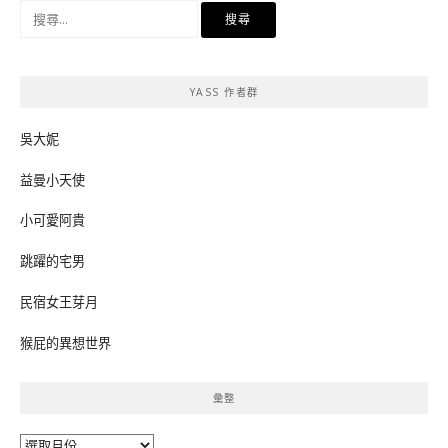
搜
尋
關
鍵
YASS 作者群
字:
吳大妮
益曼小天使
小可愛阿貴
跳躍的宅男
民宿女王芽月
猴屁的異想世界
彙整
彙