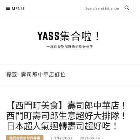
Skip
MENU
to
content
YASS集合啦！
一群喜愛吃喝玩樂的執著份子
標籤:
壽司郎中華店訂位
【西門町美食】壽司郎中華店！
西門町壽司郎生意超好大排隊！
日本超人氣迴轉壽司超好吃！
猴屁的異想世界專欄
TONY60533
2021-09-14