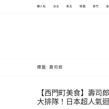
Skip
懶人包
台北
新北
桃園
新竹
to
content
標籤:
壽司郎
【西門町美食】壽司
大排隊！日本超人氣