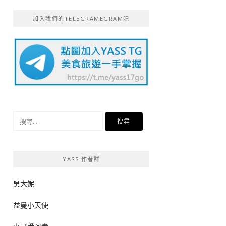
加入我們的TELEGRAMEGRAM吧
搜
尋
關
鍵
YASS 作者群
字:
吳大妮
益曼小天使