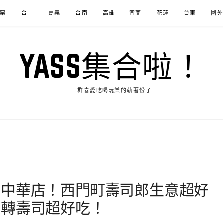
苗栗
台中
嘉義
台南
高雄
宜蘭
花蓮
台東
國外
YASS集合啦！
一群喜愛吃喝玩樂的執著份子
郎中華店！西門町壽司郎生意超好
迴轉壽司超好吃！