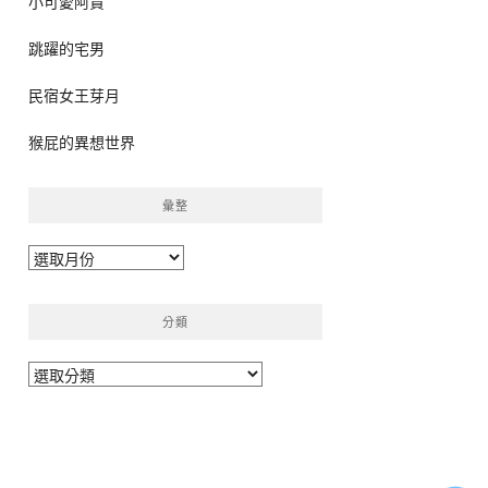
小可愛阿貴
跳躍的宅男
民宿女王芽月
猴屁的異想世界
彙整
彙
整
分類
分
類