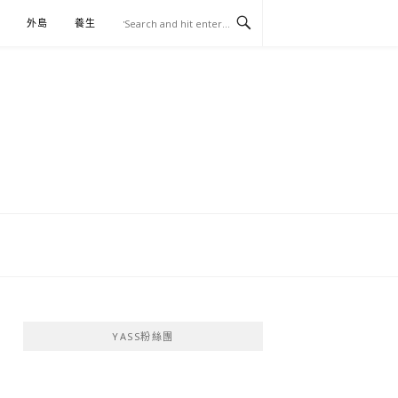
外島
養生
伴手禮
YASS粉絲團