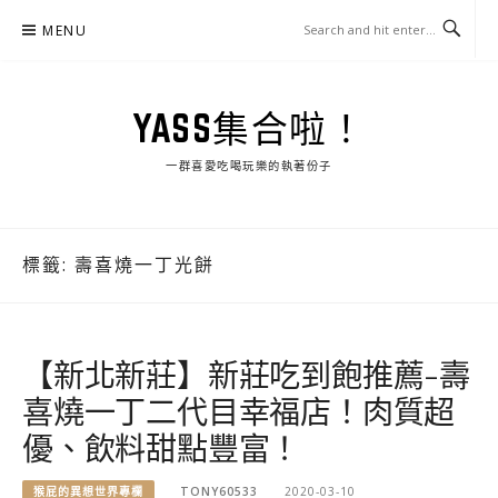
Skip
MENU
to
content
YASS集合啦！
一群喜愛吃喝玩樂的執著份子
標籤:
壽喜燒一丁光餅
【新北新莊】新莊吃到飽推薦-壽
喜燒一丁二代目幸福店！肉質超
優、飲料甜點豐富！
猴屁的異想世界專欄
TONY60533
2020-03-10