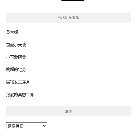
關
鍵
YASS 作者群
字:
吳大妮
益曼小天使
小可愛阿貴
跳躍的宅男
民宿女王芽月
猴屁的異想世界
彙整
彙
整