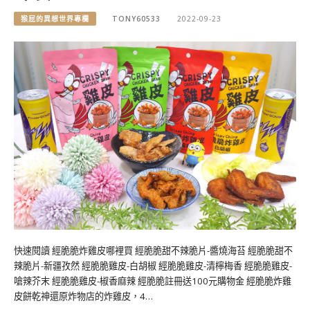
猴屁的異想世界專欄
TONY60533
2022-09-23
快速閱讀 經脆脆炸雞皮哪裡買 經脆脆甜不辣脆片-醬燒海苔 經脆脆甜不
辣脆片-新疆孜然 經脆脆雞皮-白胡椒 經脆脆雞皮-清檸梅香 經脆脆雞皮-
嗆辣芥末 經脆脆雞皮-椒香麻辣 經脆脆註冊送100元購物金 經脆脆炸雞
皮餅乾神還原炸物店的炸雞皮，4…