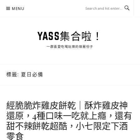
Skip
MENU
to
content
YASS集合啦！
一群喜愛吃喝玩樂的執著份子
標籤:
夏日必備
經脆脆炸雞皮餅乾｜酥炸雞皮神
還原，4種口味一吃就上癮，還有
甜不辣餅乾超酷，小七限定下酒
零食