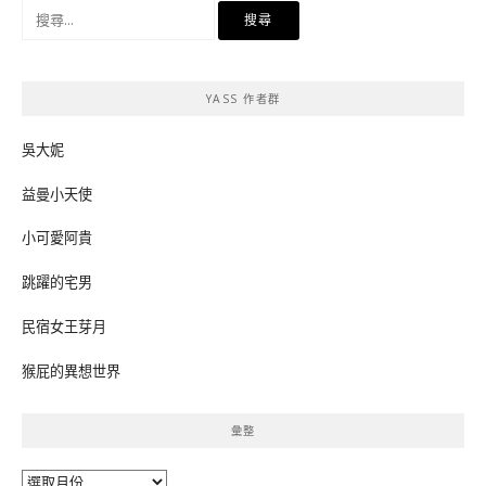
搜
尋
關
鍵
YASS 作者群
字:
吳大妮
益曼小天使
小可愛阿貴
跳躍的宅男
民宿女王芽月
猴屁的異想世界
彙整
彙