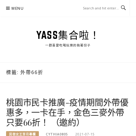
Skip
MENU
to
content
YASS集合啦！
一群喜愛吃喝玩樂的執著份子
標籤:
外帶66折
桃園市民卡推廣-疫情期間外帶優
惠多，一卡在手，金色三麥外帶
只要66折！ （邀約）
民宿女王芽月專欄
CYTHIA0805
2021-07-15