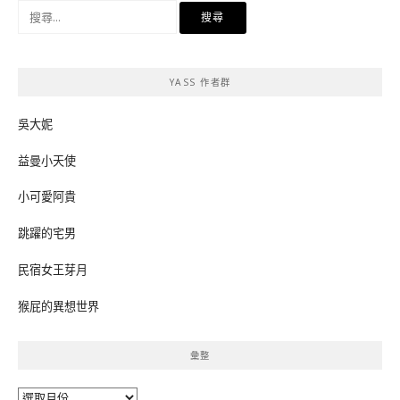
搜
尋
關
鍵
YASS 作者群
字:
吳大妮
益曼小天使
小可愛阿貴
跳躍的宅男
民宿女王芽月
猴屁的異想世界
彙整
彙