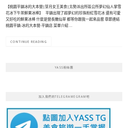
【桃園平鎮冰的大本營|芽月女王美食|北勢派出所區公所夢幻仙人掌雪
花冰下午茶鮮果冰棒】 平鎮出現了超夢幻的珍珠粉紅雪花冰 還有可愛
又好吃的鮮果冰棒 什麼是營長嫩仙草 都等你跟我一起來品嘗 章節連結
桃園平鎮-冰的大本營-平鎮店 菜單介紹 …
CONTINUE READING
YASS粉絲團
加入我們的TELEGRAMEGRAM吧