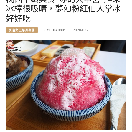
冰棒很吸晴，夢幻粉紅仙人掌冰
好好吃
民宿女王芽月專欄
CYTHIA0805
2020-08-09