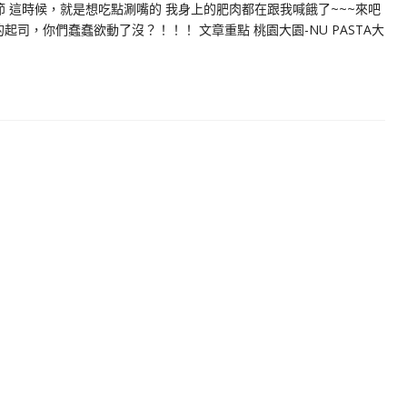
季節 這時候，就是想吃點涮嘴的 我身上的肥肉都在跟我喊餓了~~~來吧
的起司，你們蠢蠢欲動了沒？！！！ 文章重點 桃園大園-NU PASTA大