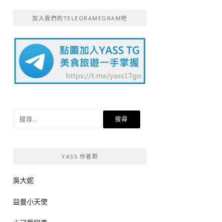
加入我們的TELEGRAMEGRAM吧
搜
尋
關
鍵
YASS 作者群
字:
吳大妮
益曼小天使