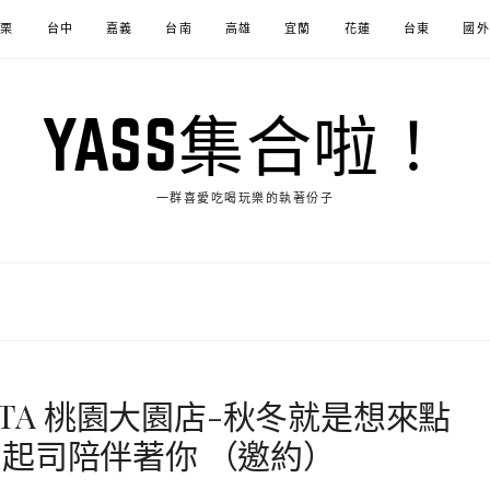
苗栗
台中
嘉義
台南
高雄
宜蘭
花蓮
台東
國外
YASS集合啦！
一群喜愛吃喝玩樂的執著份子
STA 桃園大園店-秋冬就是想來點
起司陪伴著你 （邀約）