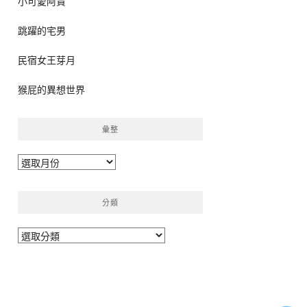
小可愛阿貴
跳躍的宅男
民宿女王芽月
猴屁的異想世界
彙整
彙
整
分類
分
類