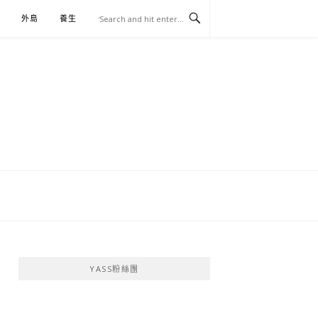
外島
養生
伴手禮
YASS粉絲團