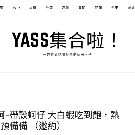
苗栗
台中
嘉義
台南
高雄
宜蘭
花蓮
台東
國外
YASS集合啦！
一群喜愛吃喝玩樂的執著份子
蚵-帶殼蚵仔 大白蝦吃到飽，熱
預備備 （邀約）