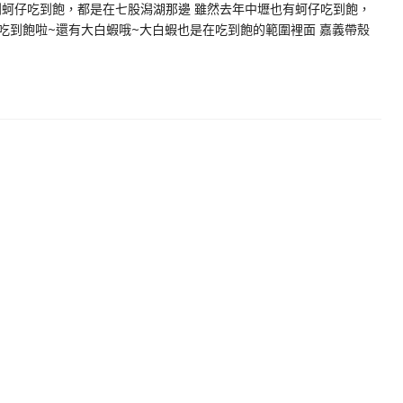
到蚵仔吃到飽，都是在七股潟湖那邊 雖然去年中壢也有蚵仔吃到飽，
吃到飽啦~還有大白蝦哦~大白蝦也是在吃到飽的範圍裡面 嘉義帶殼