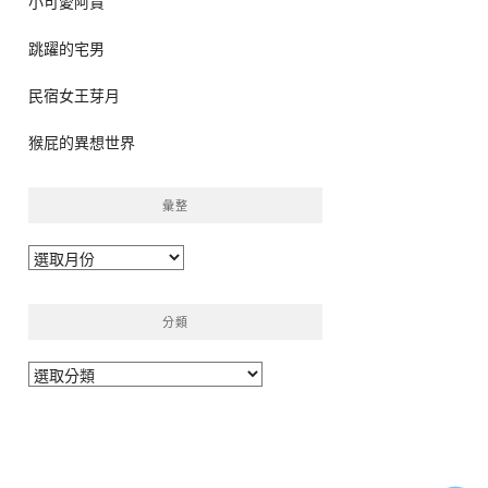
小可愛阿貴
跳躍的宅男
民宿女王芽月
猴屁的異想世界
彙整
彙
整
分類
分
類