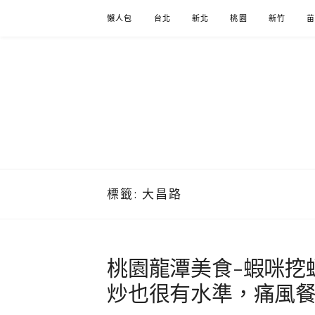
Skip
懶人包
台北
新北
桃園
新竹
to
content
標籤:
大昌路
桃園龍潭美食-蝦咪挖
炒也很有水準，痛風餐