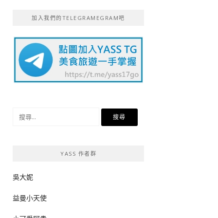
加入我們的TELEGRAMEGRAM吧
搜
尋
關
鍵
YASS 作者群
字:
吳大妮
益曼小天使