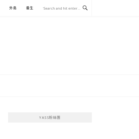
外島
養生
伴手禮
YASS粉絲團