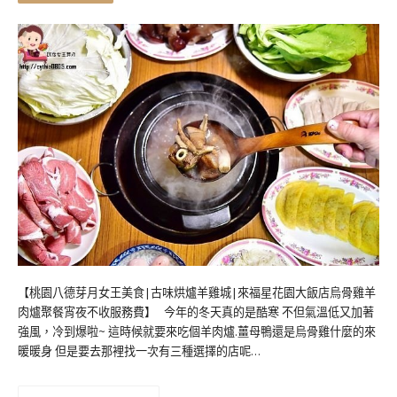
【桃園八德芽月女王美食|古味烘爐羊雞城|來福星花園大飯店烏骨雞羊
肉爐聚餐宵夜不收服務費】 今年的冬天真的是酷寒 不但氣溫低又加著
強風，冷到爆啦~ 這時候就要來吃個羊肉爐.薑母鴨還是烏骨雞什麼的來
暖暖身 但是要去那裡找一次有三種選擇的店呢…