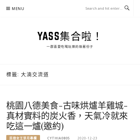
Skip
MENU
to
content
YASS集合啦！
一群喜愛吃喝玩樂的執著份子
標籤:
大湳交流道
桃園八德美食-古味烘爐羊雞城-
真材實料的炭火香，天氣冷就來
吃這一爐(邀約)
民宿女王芽月專欄
CYTHIA0805
2020-12-23