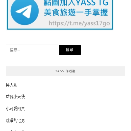
搜
尋
關
鍵
YASS 作者群
字:
吳大妮
益曼小天使
小可愛阿貴
跳躍的宅男