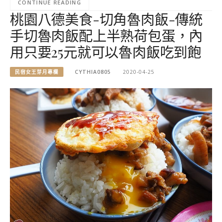
CONTINUE READING
桃園八德美食-切角魯肉飯-傳統
手切魯肉飯配上半熟荷包蛋，內
用只要25元就可以魯肉飯吃到飽
民宿女王芽月專欄
CYTHIA0805
2020-04-25