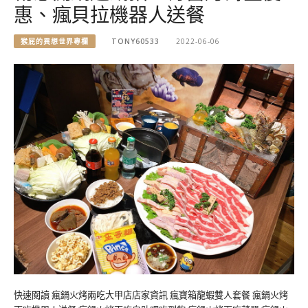
惠、瘋貝拉機器人送餐
猴屁的異想世界專欄
TONY60533
2022-06-06
快速閱讀 瘋鍋火烤兩吃大甲店店家資訊 瘋寶箱龍蝦雙人套餐 瘋鍋火烤