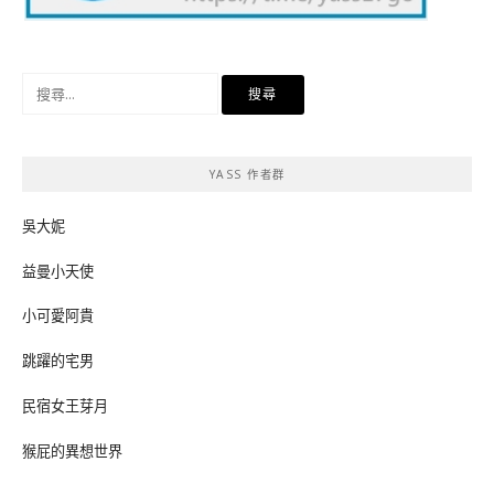
搜
尋
關
鍵
YASS 作者群
字:
吳大妮
益曼小天使
小可愛阿貴
跳躍的宅男
民宿女王芽月
猴屁的異想世界