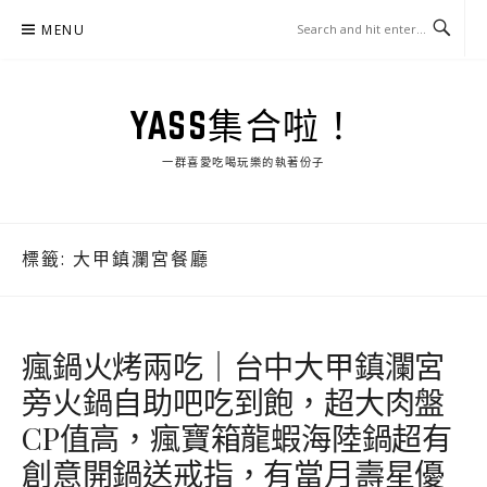
Skip
MENU
to
content
YASS集合啦！
一群喜愛吃喝玩樂的執著份子
標籤:
大甲鎮瀾宮餐廳
瘋鍋火烤兩吃｜台中大甲鎮瀾宮
旁火鍋自助吧吃到飽，超大肉盤
CP值高，瘋寶箱龍蝦海陸鍋超有
創意開鍋送戒指，有當月壽星優