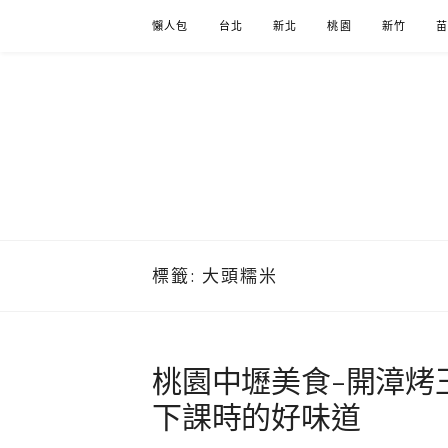
Skip
懶人包
台北
新北
桃園
新竹
to
content
標籤:
大頭糯米
桃園中壢美食-開漳烤
下課時的好味道