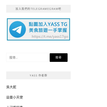
加入我們的TELEGRAMEGRAM吧
搜
尋
關
鍵
YASS 作者群
字:
吳大妮
益曼小天使