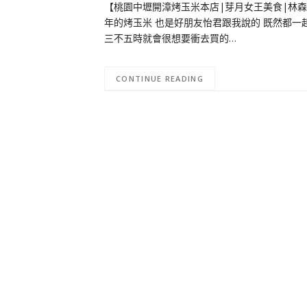
【桃園中壢開漳烤玉米本店|芽月女王美食|林
年的烤玉米 也是好朋友怡君跟我說的 既然都一
三不五時就會很想要衝去買的…
CONTINUE READING