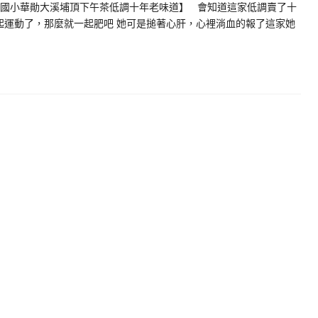
森國小華勛大溪埔頂下午茶低調十年老味道】 會知道這家低調賣了十
起運動了，那麼就一起肥吧 她可是搥著心肝，心裡淌血的報了這家她