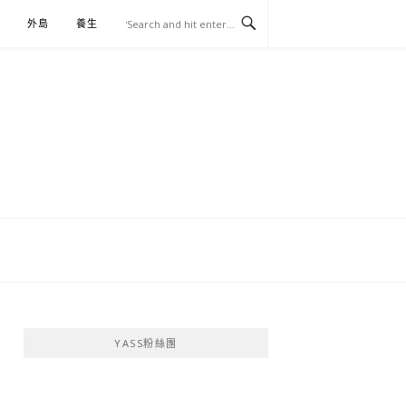
外島
養生
伴手禮
YASS粉絲團