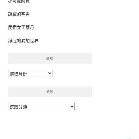
小可愛阿貴
跳躍的宅男
民宿女王芽月
猴屁的異想世界
彙整
彙
整
分類
分
類