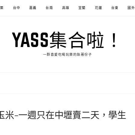
苗栗
台中
嘉義
台南
高雄
宜蘭
花蓮
台東
國外
YASS集合啦！
一群喜愛吃喝玩樂的執著份子
玉米-一週只在中壢賣二天，學生