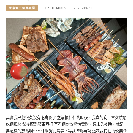
民宿女王芽月專欄
CYTHIA0805
2023-08-30
其實我已經很久沒有吃宵夜了 之前懷任任的時候，我真的晚上會突然想
吃個燒烤 然後配點蘋果西打 再看個刺激驚悚電影，週末的夜晚，就是
要這樣的放鬆啊~~~ 什麼狗屁鳥事，等我睡飽再說 這次我們在南崁要介