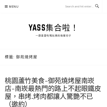
Skip
MENU
to
content
YASS集合啦！
一群喜愛吃喝玩樂的執著份子
標籤:
御苑燒烤屋
桃園蘆竹美食-御苑燒烤屋南崁
店-南崁最熱門的路上不起眼鐵皮
屋，串烤.烤肉都讓人驚艷不已
（邀約）