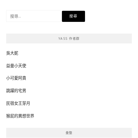
搜
尋
關
鍵
YASS 作者群
字:
吳大妮
益曼小天使
小可愛阿貴
跳躍的宅男
民宿女王芽月
猴屁的異想世界
彙整