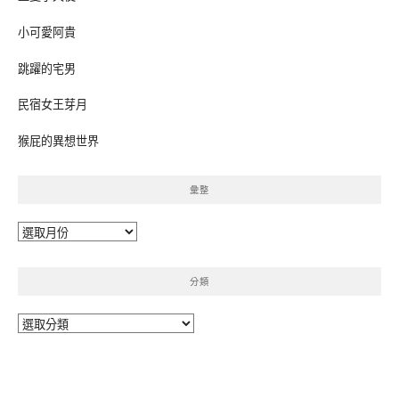
小可愛阿貴
跳躍的宅男
民宿女王芽月
猴屁的異想世界
彙整
彙
整
分類
分
類