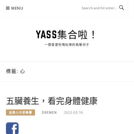
Skip
MENU
to
content
YASS集合啦！
一群喜愛吃喝玩樂的執著份子
標籤:
心
五臟養生，看完身體健康
益曼小天使專欄
DREMEN
2022-03-16