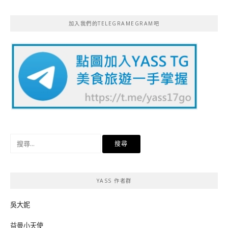
加入我們的TELEGRAMEGRAM吧
搜
尋
關
鍵
YASS 作者群
字:
吳大妮
益曼小天使