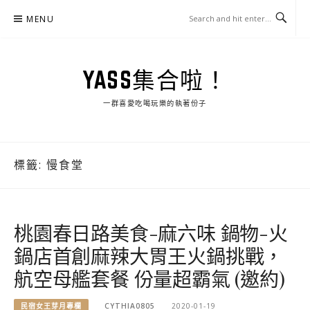
Skip
MENU
to
content
YASS集合啦！
一群喜愛吃喝玩樂的執著份子
標籤:
慢食堂
桃園春日路美食-麻六味 鍋物-火
鍋店首創麻辣大胃王火鍋挑戰，
航空母艦套餐 份量超霸氣 (邀約)
民宿女王芽月專欄
CYTHIA0805
2020-01-19