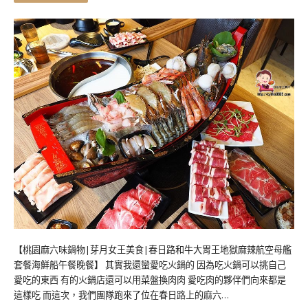
【桃園麻六味鍋物|芽月女王美食|春日路和牛大胃王地獄麻辣航空母艦
套餐海鮮船午餐晚餐】 其實我還蠻愛吃火鍋的 因為吃火鍋可以挑自己
愛吃的東西 有的火鍋店還可以用菜盤換肉肉 愛吃肉的夥伴們向來都是
這樣吃 而這次，我們團隊跑來了位在春日路上的麻六…