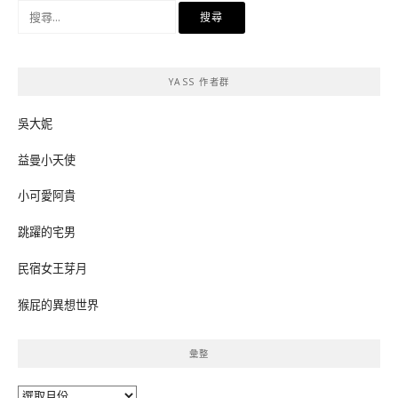
搜
尋
關
鍵
YASS 作者群
字:
吳大妮
益曼小天使
小可愛阿貴
跳躍的宅男
民宿女王芽月
猴屁的異想世界
彙整
彙