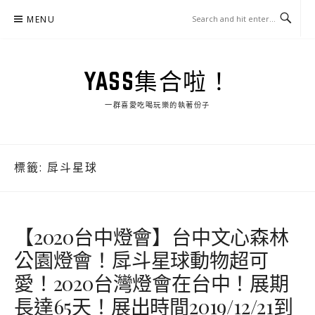
Skip
MENU
to
content
YASS集合啦！
一群喜愛吃喝玩樂的執著份子
標籤:
戽斗星球
【2020台中燈會】台中文心森林
公園燈會！戽斗星球動物超可
愛！2020台灣燈會在台中！展期
長達65天！展出時間2019/12/21到