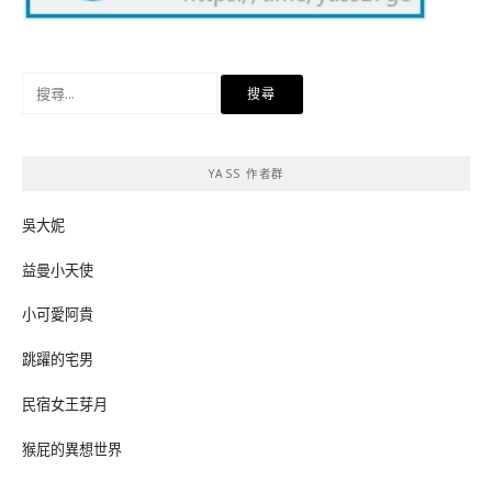
搜
尋
關
鍵
YASS 作者群
字:
吳大妮
益曼小天使
小可愛阿貴
跳躍的宅男
民宿女王芽月
猴屁的異想世界