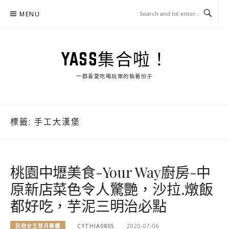
Skip
MENU
to
content
YASS集合啦！
一群喜愛吃喝玩樂的執著份子
標籤:
手工大漢堡
桃園中壢美食-Your Way廚房-中
原新店菜色令人驚艷，沙拉.燉飯
都好吃，芋泥三明治必點
民宿女王芽月專欄
CYTHIA0805
2020-07-06