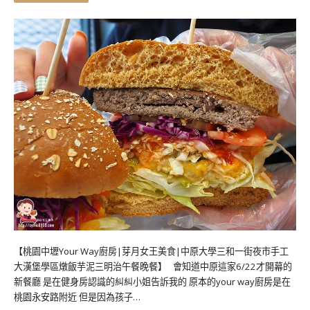
【桃園中壢Your Way廚房|芽月女王美食|中原大學三和一街夜市手工
大漢堡學區燉飯芋泥三明治午餐晚餐】 會知道中原這家6/22才開幕的
新餐廳 是在健身房認識的糾糾小姐告訴我的 原本的your way廚房是在
桃園永安路附近 但是因為孩子…