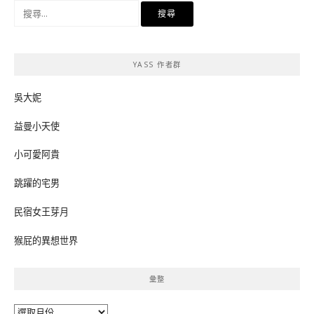
搜
尋
關
鍵
YASS 作者群
字:
吳大妮
益曼小天使
小可愛阿貴
跳躍的宅男
民宿女王芽月
猴屁的異想世界
彙整
彙