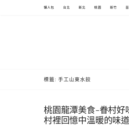
Skip
懶人包
台北
新北
桃園
新竹
to
content
標籤:
手工山東水餃
桃園龍潭美食-眷村好
村裡回憶中溫暖的味