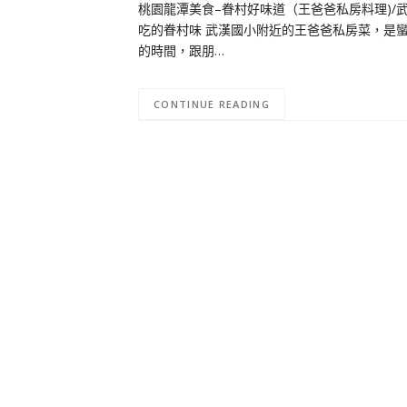
桃園龍潭美食–眷村好味道（王爸爸私房料理)/武漢
吃的眷村味 武漢國小附近的王爸爸私房菜，是蠻
的時間，跟朋…
CONTINUE READING