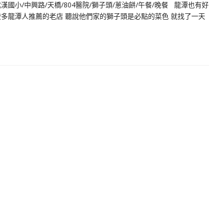
國小/中興路/天橋/804醫院/獅子頭/蔥油餅/午餐/晚餐 龍潭也有好
多龍潭人推薦的老店 聽說他們家的獅子頭是必點的菜色 就找了一天