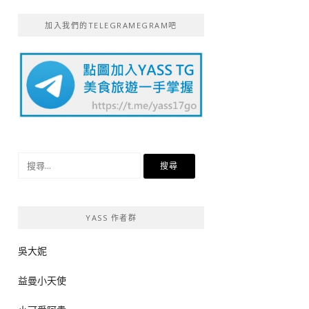
加入我們的TELEGRAMEGRAM吧
搜
尋
關
鍵
YASS 作者群
字:
吳大妮
益曼小天使