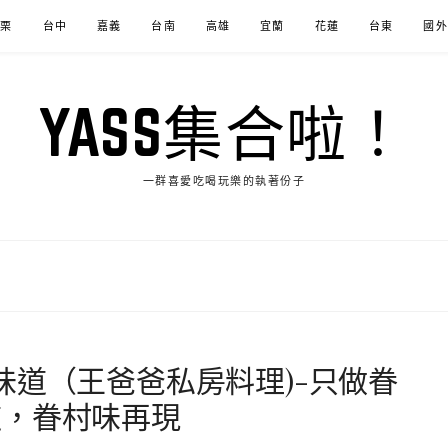
苗栗
台中
嘉義
台南
高雄
宜蘭
花蓮
台東
國外
YASS集合啦！
一群喜愛吃喝玩樂的執著份子
味道（王爸爸私房料理)-只做眷
道，眷村味再現