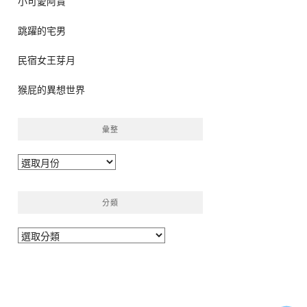
小可愛阿貴
跳躍的宅男
民宿女王芽月
猴屁的異想世界
彙整
彙
整
分類
分
類