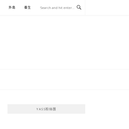
外島
養生
伴手禮
YASS粉絲團