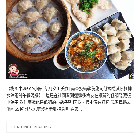
【桃園中壢369小館|芽月女王美食|南亞技術學院龍岡低調隱藏無扛棒
水餃餛飩午餐晚餐】 這是在社團看到還蠻多格友在推薦的低調隱藏版
小館子 為什麼說他是低調的小館子咧 因為，根本沒有扛棒 我開車過去
還MISS掉 想說怎麼沒有看到招牌咧 這家…
CONTINUE READING