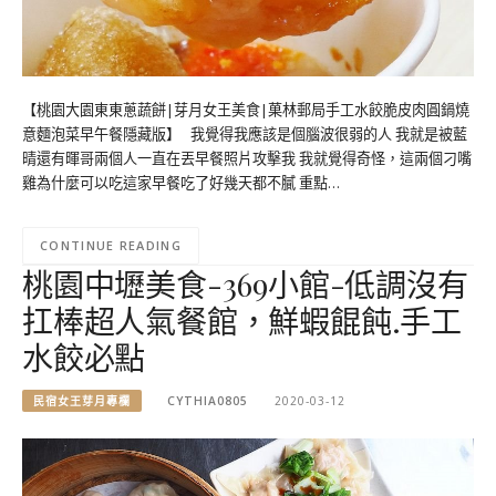
【桃園大園東東蔥蔬餅|芽月女王美食|菓林郵局手工水餃脆皮肉圓鍋燒
意麵泡菜早午餐隱藏版】 我覺得我應該是個腦波很弱的人 我就是被藍
晴還有暉哥兩個人一直在丟早餐照片攻擊我 我就覺得奇怪，這兩個刁嘴
雞為什麼可以吃這家早餐吃了好幾天都不膩 重點…
CONTINUE READING
桃園中壢美食-369小館-低調沒有
扛棒超人氣餐館，鮮蝦餛飩.手工
水餃必點
民宿女王芽月專欄
CYTHIA0805
2020-03-12