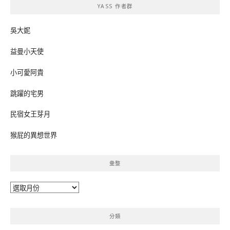
YASS 作者群
字:
吳大妮
益曼小天使
小可愛阿貴
跳躍的宅男
民宿女王芽月
猴屁的異想世界
彙整
彙
整
分類