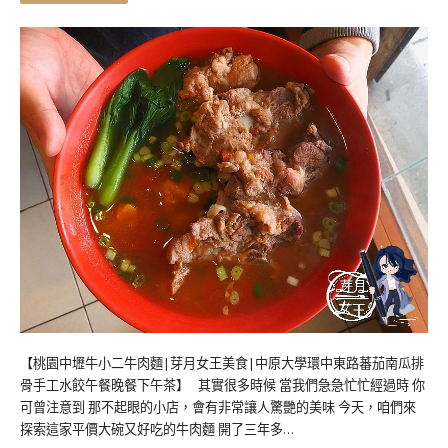
【桃園中壢牛小二牛肉麵|芽月女王美食|中原大學環中東路蕃茄南瓜排
骨手工水餃午餐晚餐下午茶】 其實很多時候 當我們急急忙忙經過時 你
可曾注意到 那不起眼的小店，會有非常讓人驚艷的美味 今天，咱們來
探索這家平價大碗又好吃的牛肉麵 開了三年多…