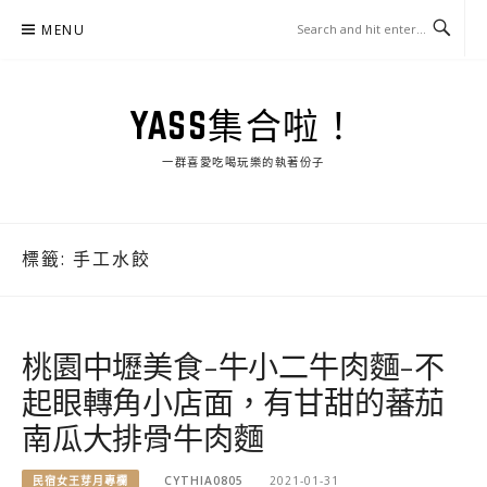
Skip
MENU
to
content
YASS集合啦！
一群喜愛吃喝玩樂的執著份子
標籤:
手工水餃
桃園中壢美食-牛小二牛肉麵-不
起眼轉角小店面，有甘甜的蕃茄
南瓜大排骨牛肉麵
民宿女王芽月專欄
CYTHIA0805
2021-01-31