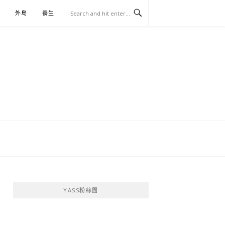
外島
養生
伴手禮
YASS粉絲團