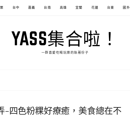
苗栗
台中
嘉義
台南
高雄
宜蘭
花蓮
台東
國外
YASS集合啦！
一群喜愛吃喝玩樂的執著份子
弄-四色粉粿好療癒，美食總在不