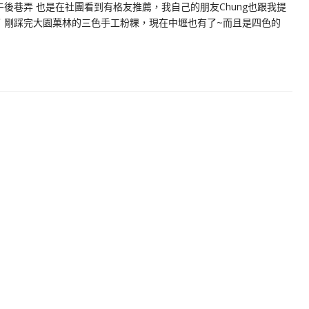
巷弄 也是在社團看到有格友推薦，我自己的朋友Chung也跟我提
了 剛踩完大園菓林的三色手工粉粿，現在中壢也有了~而且是四色的