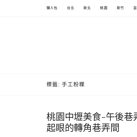
Skip
懶人包
台北
新北
桃園
新竹
to
content
標籤:
手工粉粿
桃園中壢美食-午後巷
起眼的轉角巷弄間