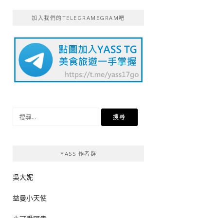
加入我們的TELEGRAMEGRAM吧
搜
尋
關
鍵
YASS 作者群
字:
吳大妮
益曼小天使