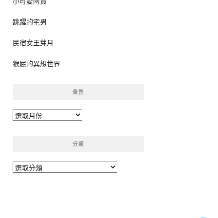
小可愛阿貴
跳躍的宅男
民宿女王芽月
猴屁的異想世界
彙整
彙
整
分類
分
類