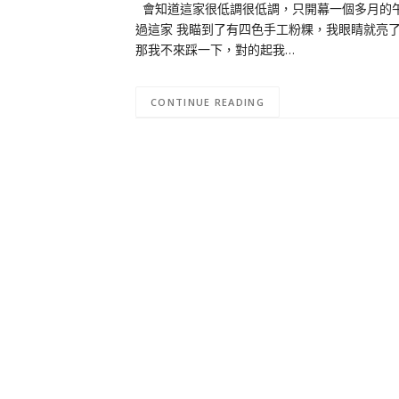
會知道這家很低調很低調，只開幕一個多月的午後
過這家 我瞄到了有四色手工粉粿，我眼睛就亮
那我不來踩一下，對的起我…
CONTINUE READING