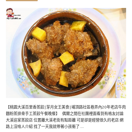
【桃園大溪百里香蒸餃|芽月女王美食|埔頂路社區巷弄內20年老店牛肉
麵粉蒸排骨手工蒸餃午餐晚餐】 偶爾之間在社團裡面看到有格友討論
大溪這家蒸餃店 位置離大溪老街有點距離 可是卻是經營很久的老店 網
路上沒啥人介紹 找了一天我就帶著小孩衝了 …