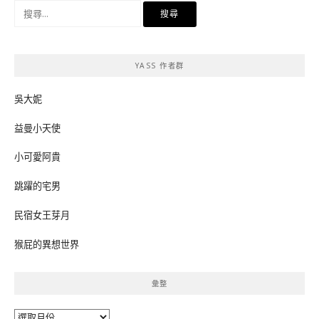
搜
尋
關
鍵
YASS 作者群
字:
吳大妮
益曼小天使
小可愛阿貴
跳躍的宅男
民宿女王芽月
猴屁的異想世界
彙整
彙