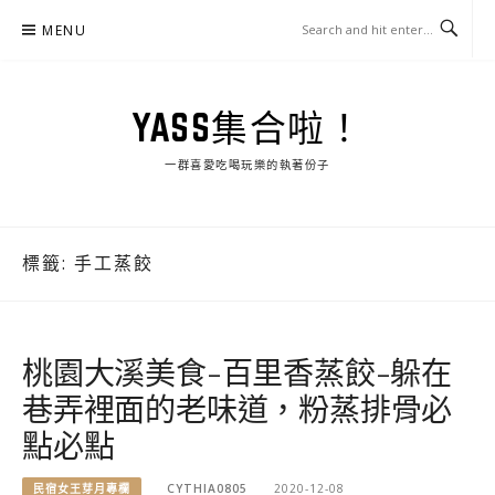
Skip
MENU
to
content
YASS集合啦！
一群喜愛吃喝玩樂的執著份子
標籤:
手工蒸餃
桃園大溪美食-百里香蒸餃-躲在
巷弄裡面的老味道，粉蒸排骨必
點必點
民宿女王芽月專欄
CYTHIA0805
2020-12-08