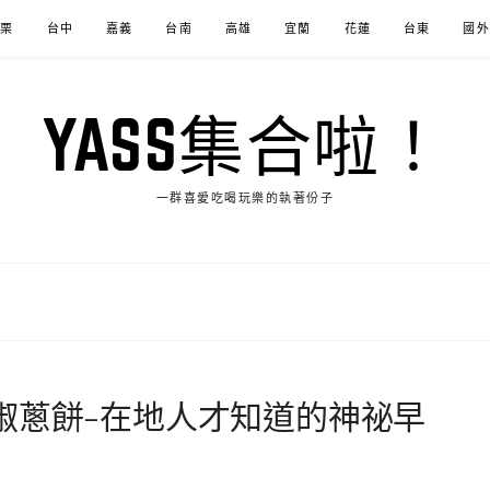
苗栗
台中
嘉義
台南
高雄
宜蘭
花蓮
台東
國外
YASS集合啦！
一群喜愛吃喝玩樂的執著份子
椒蔥餅-在地人才知道的神祕早