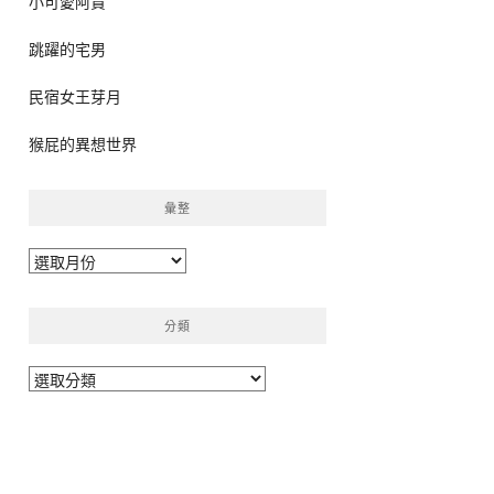
小可愛阿貴
跳躍的宅男
民宿女王芽月
猴屁的異想世界
彙整
彙
整
分類
分
類