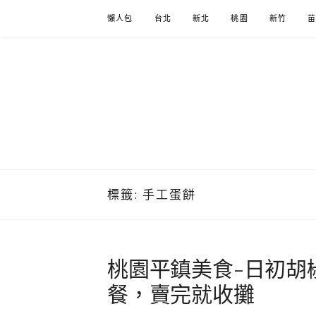
Skip
懶人包
台北
新北
桃園
新竹
to
content
標籤:
手工蛋餅
桃園平鎮美食-日初胡
餐，賣完就收攤