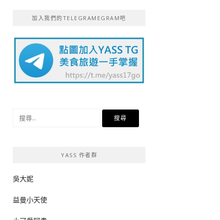
加入我們的TELEGRAMEGRAM吧
搜
尋
關
鍵
YASS 作者群
字:
吳大妮
益曼小天使