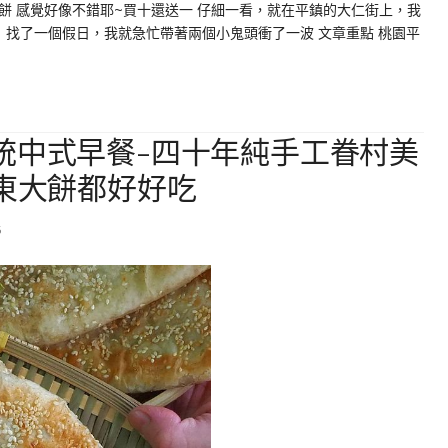
餅 感覺好像不錯耶~買十還送一 仔細一看，就在平鎮的大仁街上，我
 找了一個假日，我就急忙帶著兩個小鬼頭衝了一波 文章重點 桃園平
統中式早餐-四十年純手工眷村美
山東大餅都好好吃
6