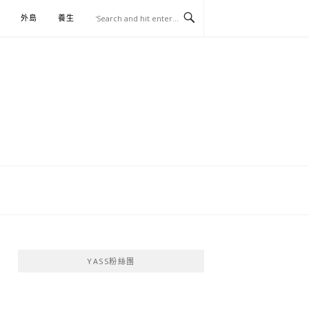
外島
養生
伴手禮
YASS粉絲團