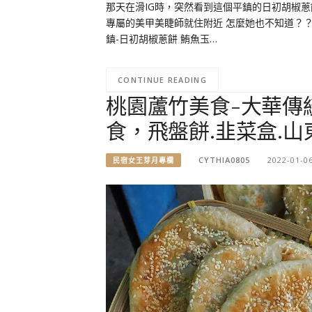
那天在滑IG時，突然看到這個平鎮的日初胡椒蔥
專屬的美甲美睫師就住附近 怎麼她也不知道？？
鎮-日初胡椒蔥餅 鮪魚玉…
CONTINUE READING
桃園蘆竹美食-大華傳
食，飛盤餅.韭菜盒.
CYTHIA0805
2022-01-0
民宿女王芽月專欄