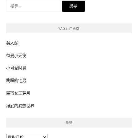
搜
尋
關
鍵
YASS 作者群
字:
吳大妮
益曼小天使
小可愛阿貴
跳躍的宅男
民宿女王芽月
猴屁的異想世界
彙整
彙