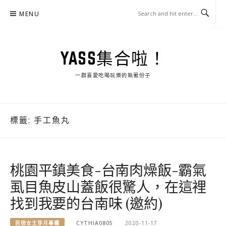
Skip
MENU
to
content
YASS集合啦！
一群喜愛吃喝玩樂的執著份子
標籤:
手工魚丸
桃園平鎮美食-台南肉燥飯-霸氣
虱目魚皮山蓋飯很驚人，在這裡
找到我要的台南味 (邀約)
民宿女王芽月專欄
CYTHIA0805
2020-11-17