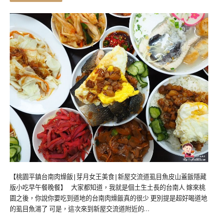
【桃園平鎮台南肉燥飯|芽月女王美食|新屋交流道虱目魚皮山蓋飯隱藏
版小吃早午餐晚餐】 大家都知道，我就是個土生土長的台南人 嫁來桃
園之後，你說你要吃到道地的台南肉燥飯真的很少 更別提是超好喝道地
的虱目魚湯了 可是，這次來到新屋交流道附近的…