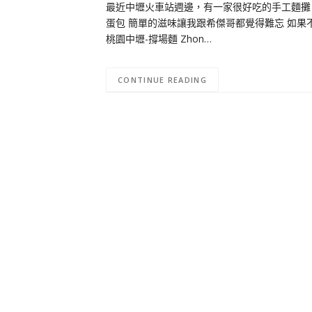
最近中壢火車站週邊，有一家很好吃的手工麵攤
蛋包 簡單的滋味讓我跟希傑哥都覺得難忘 如果
桃園中壢-撐場麵 Zhon…
CONTINUE READING