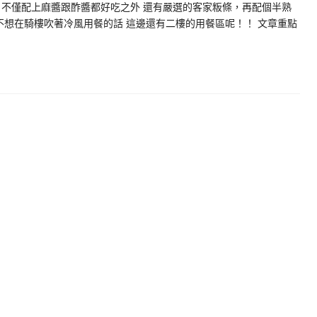
 不僅配上麻醬跟酢醬都好吃之外 還有嚴選的客家粄條，再配個半熟
不想在騎樓吹著冷風用餐的話 這邊還有二樓的用餐區呢！！ 文章重點