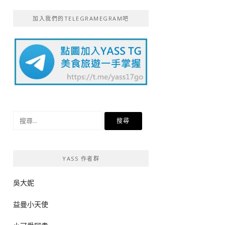
加入我們的TELEGRAMEGRAM吧
搜
尋
關
鍵
YASS 作者群
字:
吳大妮
益曼小天使