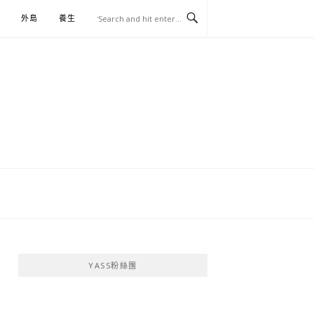
外島
養生
伴手禮
YASS粉絲團