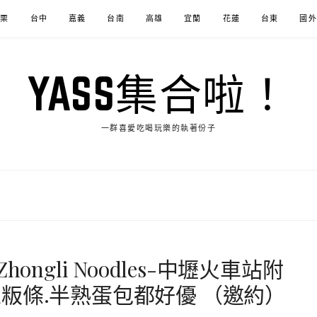
苗栗
台中
嘉義
台南
高雄
宜蘭
花蓮
台東
國外
YASS集合啦！
一群喜愛吃喝玩樂的執著份子
ngli Noodles-中壢火車站附
粄條.半熟蛋包都好優 （邀約）