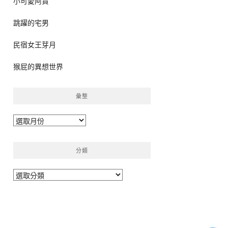
小可愛阿貴
跳躍的宅男
民宿女王芽月
猴屁的異想世界
彙整
彙
整
分類
分
類