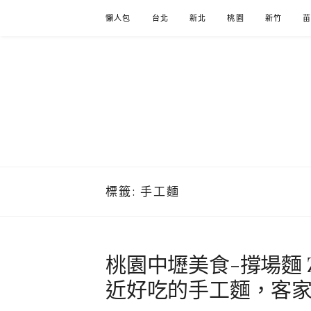
Skip
懶人包
台北
新北
桃園
新竹
to
content
標籤:
手工麵
桃園中壢美食-撐場麵 Zho
近好吃的手工麵，客家