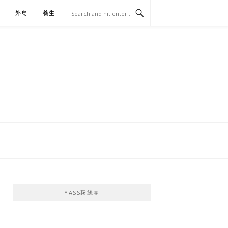
外島
養生
伴手禮
YASS粉絲團