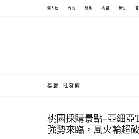
Skip
懶人包
台北
新北
桃園
新竹
to
content
標籤:
批發價
桃園採購景點-亞細亞T
強勢來臨，風火輪超破