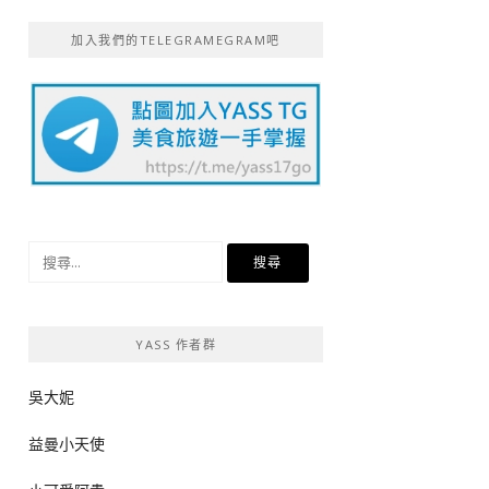
加入我們的TELEGRAMEGRAM吧
搜
尋
關
鍵
YASS 作者群
字:
吳大妮
益曼小天使