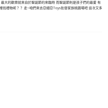
，最大的歡樂就來自於聖誕節的來臨時 而聖誕節則是孩子們的最愛 有
找禮物呢？？ 走~咱們來去亞細亞Toys批發家族桃園場吧 這次又多