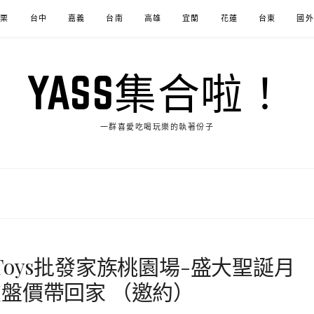
苗栗
台中
嘉義
台南
高雄
宜蘭
花蓮
台東
國外
YASS集合啦！
一群喜愛吃喝玩樂的執著份子
oys批發家族桃園場-盛大聖誕月
盤價帶回家 （邀約）