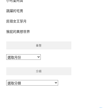
小可愛阿貴
跳躍的宅男
民宿女王芽月
猴屁的異想世界
彙整
彙
整
分類
分
類