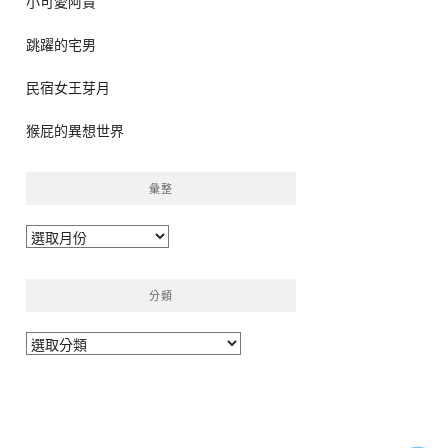
小可愛阿貴
跳躍的宅男
民宿女王芽月
猴屁的異想世界
彙整
彙
整
分類
分
類