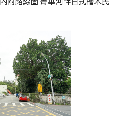
 內附路線圖 菁華河畔日式檜木民