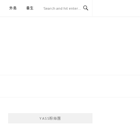
外島
養生
伴手禮
YASS粉絲團