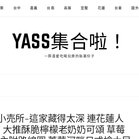
苗栗
台中
嘉義
台南
高雄
宜蘭
花蓮
台東
國外
YASS集合啦！
一群喜愛吃喝玩樂的執著份子
小売所-這家藏得太深 連花蓮人
 大推酥脆檸檬老奶奶可頌 草莓