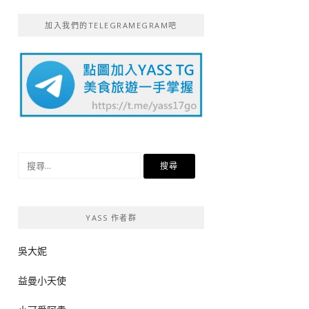
加入我們的TELEGRAMEGRAM吧
搜
尋
關
鍵
YASS 作者群
字:
吳大妮
益曼小天使