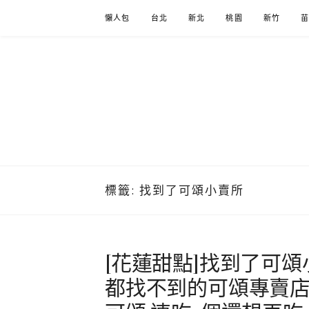
Skip
懶人包
台北
新北
桃園
新竹
to
content
標籤:
找到了可頌小賣所
[花蓮甜點]找到了可頌
都找不到的可頌專賣店