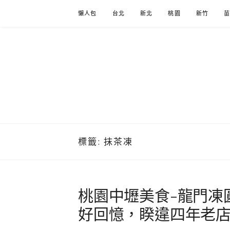
Skip
懶人包
台北
新北
桃園
新竹
to
content
標籤:
抹茶凍
桃園中壢美食-龍門凍
好回憶，睽違四年老