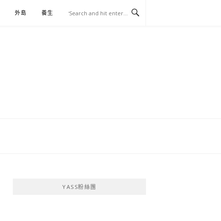
外島
養生
伴手禮
YASS粉絲團