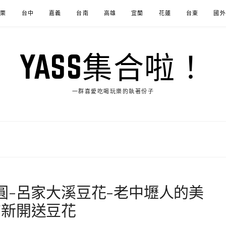
苗栗
台中
嘉義
台南
高雄
宜蘭
花蓮
台東
國外
YASS集合啦！
一群喜愛吃喝玩樂的執著份子
圓-呂家大溪豆花-老中壢人的美
店新開送豆花