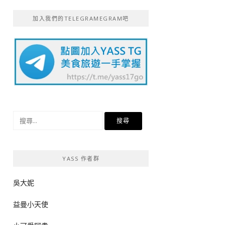
加入我們的TELEGRAMEGRAM吧
搜
尋
關
鍵
YASS 作者群
字:
吳大妮
益曼小天使