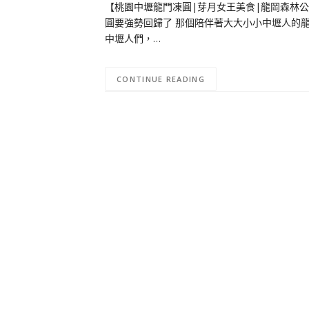
【桃園中壢龍門凍圓|芽月女王美食|龍岡森林公
圓要強勢回歸了 那個陪伴著大大小小中壢人的龍門凍
中壢人們，…
CONTINUE READING