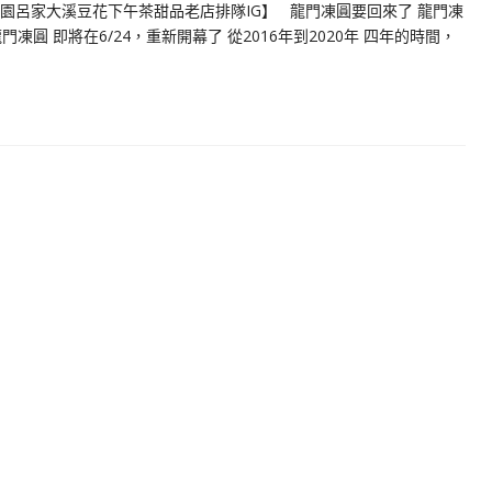
園呂家大溪豆花下午茶甜品老店排隊IG】 龍門凍圓要回來了 龍門凍
圓 即將在6/24，重新開幕了 從2016年到2020年 四年的時間，