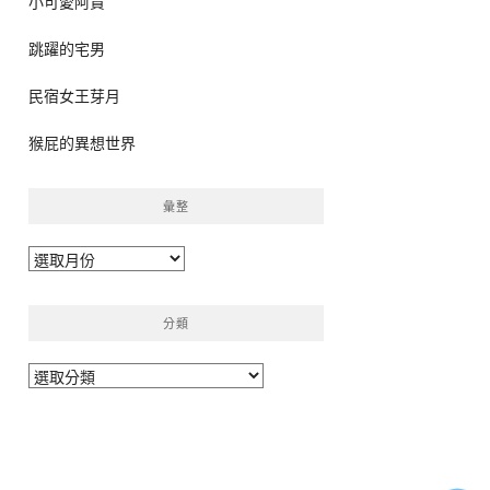
小可愛阿貴
跳躍的宅男
民宿女王芽月
猴屁的異想世界
彙整
彙
整
分類
分
類