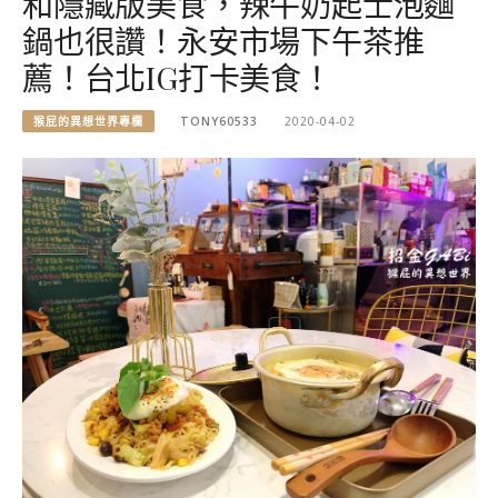
和隱藏版美食，辣牛奶起士泡麵
鍋也很讚！永安市場下午茶推
薦！台北IG打卡美食！
猴屁的異想世界專欄
TONY60533
2020-04-02