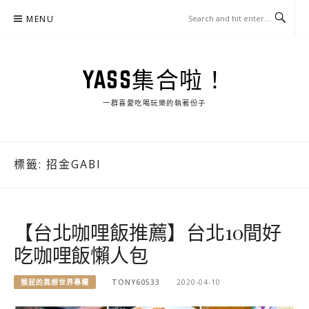
Skip
MENU
to
content
YASS集合啦！
一群喜愛吃喝玩樂的執著份子
標籤:
招金GABI
【台北咖哩飯推薦】台北10間好
吃咖哩飯懶人包
猴屁的異想世界專欄
TONY60533
2020-04-10