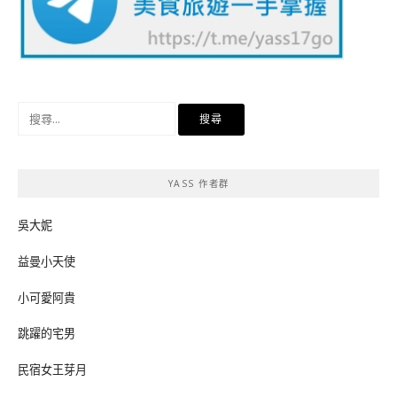
搜
尋
關
鍵
YASS 作者群
字:
吳大妮
益曼小天使
小可愛阿貴
跳躍的宅男
民宿女王芽月