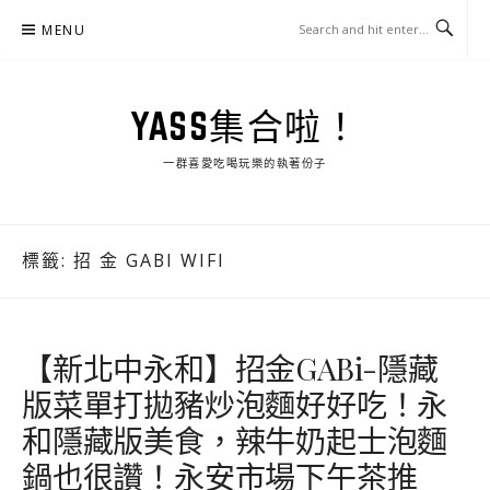
Skip
MENU
to
content
YASS集合啦！
一群喜愛吃喝玩樂的執著份子
標籤:
招 金 GABI WIFI
【新北中永和】招金GABi-隱藏
版菜單打拋豬炒泡麵好好吃！永
和隱藏版美食，辣牛奶起士泡麵
鍋也很讚！永安市場下午茶推