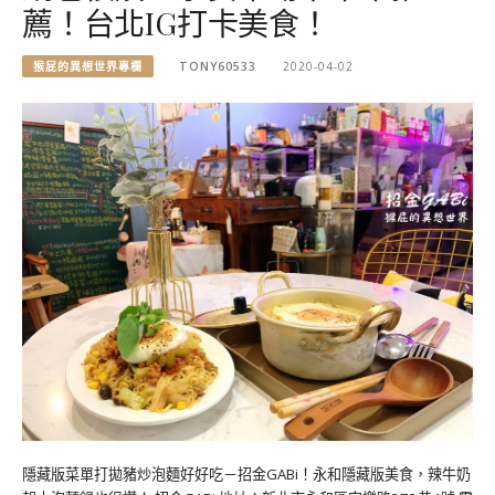
薦！台北IG打卡美食！
猴屁的異想世界專欄
TONY60533
2020-04-02
隱藏版菜單打拋豬炒泡麵好好吃－招金GABi！永和隱藏版美食，辣牛奶