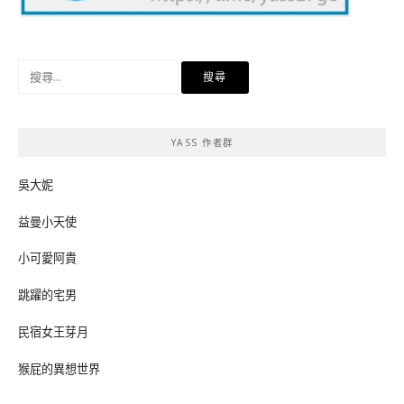
搜
尋
關
鍵
YASS 作者群
字:
吳大妮
益曼小天使
小可愛阿貴
跳躍的宅男
民宿女王芽月
猴屁的異想世界