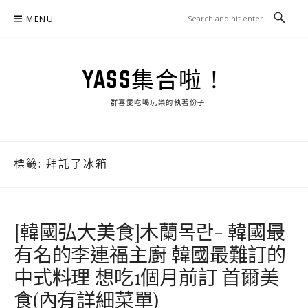
Skip
MENU
to
content
YASS集合啦！
一群喜愛吃喝玩樂的執著份子
標籤:
拜託了冰箱
[韓國弘大美食]木蘭목란- 韓國最
有名的李連福主廚 韓國最難訂的
中式料理 想吃1個月前訂 首爾美
食(內有詳細菜單)