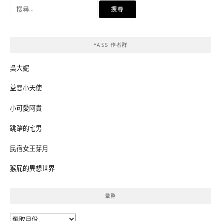
搜
尋
關
鍵
YASS 作者群
字:
吳大妮
益曼小天使
小可愛阿貴
跳躍的宅男
民宿女王芽月
猴屁的異想世界
彙整
彙