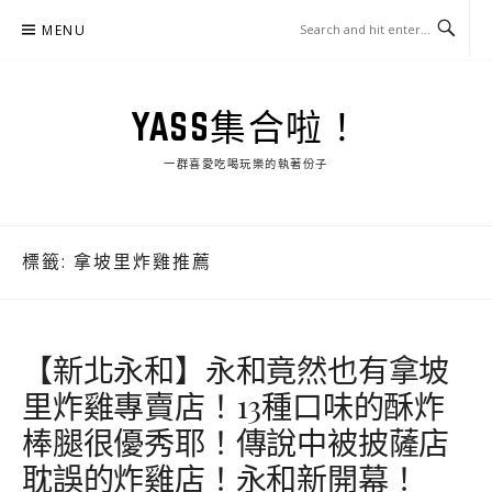
Skip
MENU
to
content
YASS集合啦！
一群喜愛吃喝玩樂的執著份子
標籤:
拿坡里炸雞推薦
【新北永和】永和竟然也有拿坡
里炸雞專賣店！13種口味的酥炸
棒腿很優秀耶！傳說中被披薩店
耽誤的炸雞店！永和新開幕！