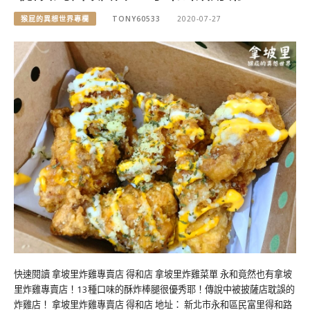
猴屁的異想世界專欄
TONY60533
2020-07-27
快速閱讀 拿坡里炸雞專賣店 得和店 拿坡里炸雞菜單 永和竟然也有拿坡
里炸雞專賣店！13種口味的酥炸棒腿很優秀耶！傳說中被披薩店耽誤的
炸雞店！ 拿坡里炸雞專賣店 得和店 地址： 新北市永和區民富里得和路