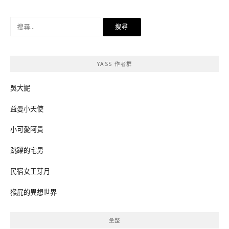
搜
尋
關
鍵
YASS 作者群
字:
吳大妮
益曼小天使
小可愛阿貴
跳躍的宅男
民宿女王芽月
猴屁的異想世界
彙整