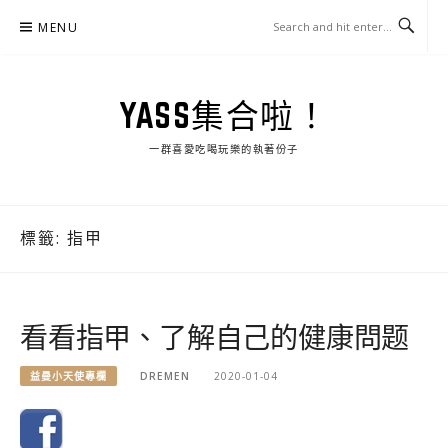
Skip
MENU
to
content
YASS集合啦！
一群喜愛吃喝玩樂的執著份子
標籤:
指甲
看看指甲、了解自己的健康問题
益曼小天使專欄
DREMEN
2020-01-04