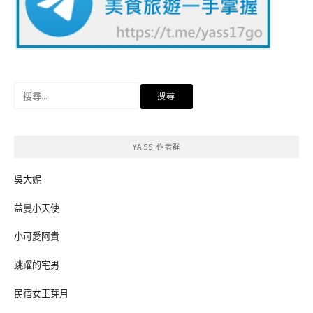
搜
尋
關
鍵
YASS 作者群
字:
吳大妮
益曼小天使
小可愛阿貴
跳躍的宅男
民宿女王芽月