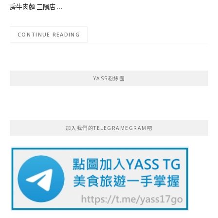
房牛肉麵 三陽店 …
CONTINUE READING
YASS粉絲團
加入我們的TELEGRAMEGRAM吧