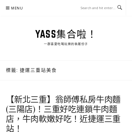
Skip
MENU
to
content
YASS集合啦！
一群喜愛吃喝玩樂的執著份子
標籤:
捷運三重站美食
【新北三重】翁師傅私房牛肉麵
(三陽店)！三重好吃連鎖牛肉麵
店，牛肉軟嫩好吃！近捷運三重
站！