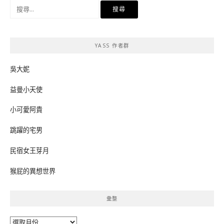
搜
尋
關
鍵
YASS 作者群
字:
吳大妮
益曼小天使
小可愛阿貴
跳躍的宅男
民宿女王芽月
猴屁的異想世界
彙整
彙