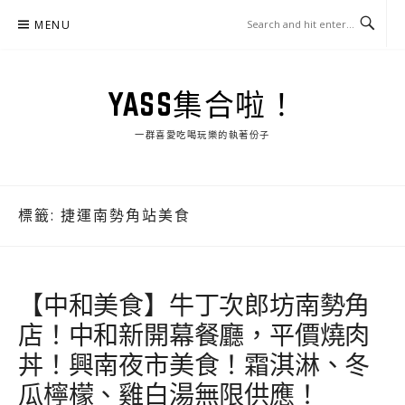
Skip
MENU
to
content
YASS集合啦！
一群喜愛吃喝玩樂的執著份子
標籤:
捷運南勢角站美食
【中和美食】牛丁次郎坊南勢角
店！中和新開幕餐廳，平價燒肉
丼！興南夜市美食！霜淇淋、冬
瓜檸檬、雞白湯無限供應！