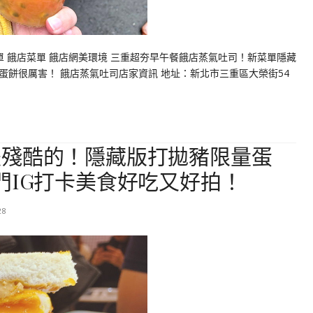
單 餓店菜單 餓店網美環境 三重超夯早午餐餓店蒸氣吐司！新菜單隱藏
餅很厲害！ 餓店蒸氣吐司店家資訊 地址：新北市三重區大榮街54
是殘酷的！隱藏版打拋豬限量蛋
門IG打卡美食好吃又好拍！
28