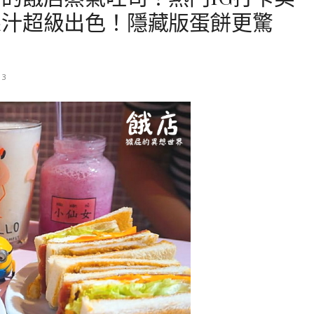
果汁超級出色！隱藏版蛋餅更驚
13