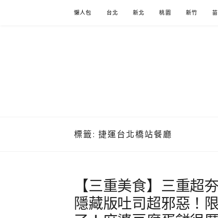
Skip
懶人包
台北
新北
桃園
新竹
to
content
標籤:
捷運台北橋站餐廳
【三重美食】三重超夯
隱藏版吐司超邪惡！