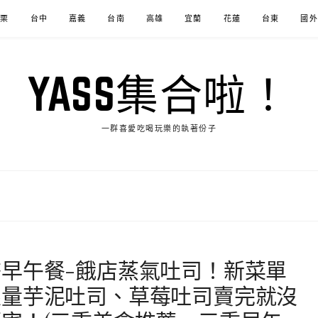
苗栗
台中
嘉義
台南
高雄
宜蘭
花蓮
台東
國外
YASS集合啦！
一群喜愛吃喝玩樂的執著份子
早午餐-餓店蒸氣吐司！新菜單
限量芋泥吐司、草莓吐司賣完就沒