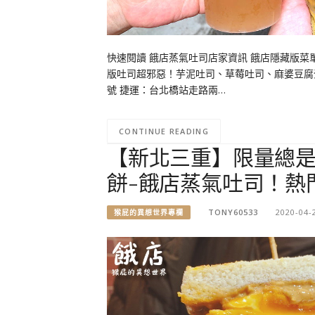
快速閱讀 餓店蒸氣吐司店家資訊 餓店隱藏版菜
版吐司超邪惡！芋泥吐司、草莓吐司、麻婆豆腐蛋
號 捷運：台北橋站走路兩…
CONTINUE READING
【新北三重】限量總
餅-餓店蒸氣吐司！熱
TONY60533
2020-04-
猴屁的異想世界專欄