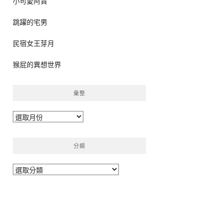
小可愛阿貴
跳躍的宅男
民宿女王芽月
猴屁的異想世界
彙整
彙
整
分類
分
類