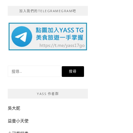
加入我們的TELEGRAMEGRAM吧
搜
尋
關
鍵
YASS 作者群
字:
吳大妮
益曼小天使