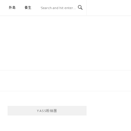
外島
養生
伴手禮
YASS粉絲團