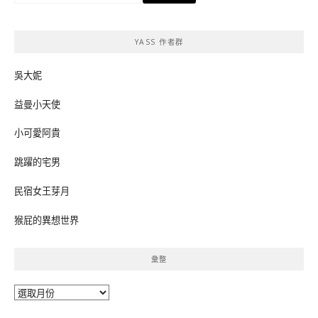
關
鍵
YASS 作者群
字:
吳大妮
益曼小天使
小可愛阿貴
跳躍的宅男
民宿女王芽月
猴屁的異想世界
彙整
彙
整