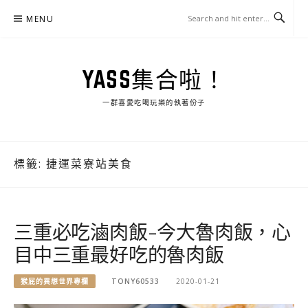
Skip
MENU
to
content
YASS集合啦！
一群喜愛吃喝玩樂的執著份子
標籤:
捷運菜寮站美食
三重必吃滷肉飯-今大魯肉飯，心
目中三重最好吃的魯肉飯
猴屁的異想世界專欄
TONY60533
2020-01-21