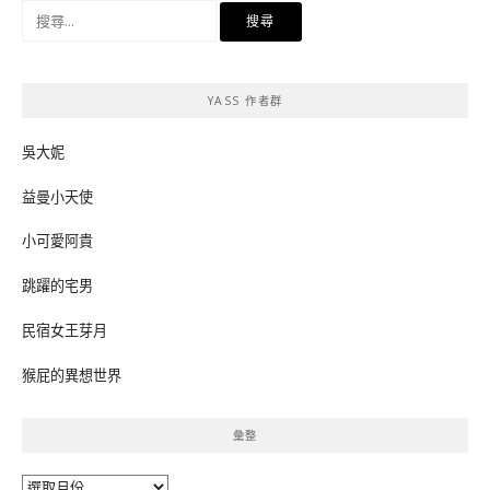
搜
尋
關
鍵
YASS 作者群
字:
吳大妮
益曼小天使
小可愛阿貴
跳躍的宅男
民宿女王芽月
猴屁的異想世界
彙整
彙