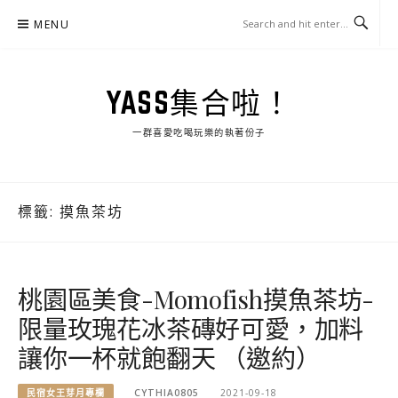
Skip
MENU
to
content
YASS集合啦！
一群喜愛吃喝玩樂的執著份子
標籤:
摸魚茶坊
桃園區美食-Momofish摸魚茶坊-
限量玫瑰花冰茶磚好可愛，加料
讓你一杯就飽翻天 （邀約）
民宿女王芽月專欄
CYTHIA0805
2021-09-18