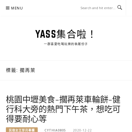
Skip
MENU
to
content
YASS集合啦！
一群喜愛吃喝玩樂的執著份子
標籤:
擱再萊
桃園中壢美食-擱再萊車輪餅-健
行科大旁的熱門下午茶，想吃可
得要耐心等
民宿女王芽月專欄
CYTHIA0805
2020-12-22