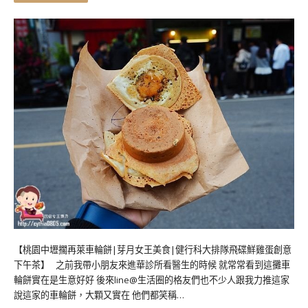
【桃園中壢擱再萊車輪餅|芽月女王美食|健行科大排隊飛碟鮮雞蛋創意
下午茶】 之前我帶小朋友來進華診所看醫生的時候 就常常看到這攤車
輪餅實在是生意好好 後來line@生活圈的格友們也不少人跟我力推這家
說這家的車輪餅，大顆又實在 他們都笑稱…