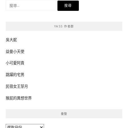
搜
尋
關
鍵
YASS 作者群
字:
吳大妮
益曼小天使
小可愛阿貴
跳躍的宅男
民宿女王芽月
猴屁的異想世界
彙整
彙