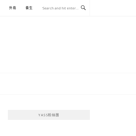
外島
養生
伴手禮
YASS粉絲團