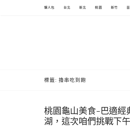
Skip
懶人包
台北
新北
桃園
新竹
to
content
標籤:
擼串吃到飽
桃園龜山美食-巴適經
湖，這次咱們挑戰下午