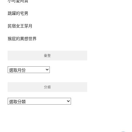
小可愛阿貴
跳躍的宅男
民宿女王芽月
猴屁的異想世界
彙整
彙
整
分類
分
類