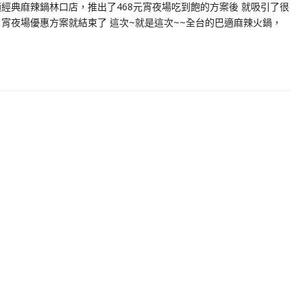
適經典麻辣鍋林口店，推出了468元宵夜場吃到飽的方案後 就吸引了很
宵夜場優惠方案就結束了 這次~就是這次~~全台的巴適麻辣火鍋，