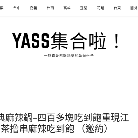
苗栗
台中
嘉義
台南
高雄
宜蘭
花蓮
台東
國外
YASS集合啦！
一群喜愛吃喝玩樂的執著份子
典麻辣鍋-四百多塊吃到飽重現江
茶撸串麻辣吃到飽 （邀約）