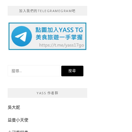
加入我們的TELEGRAMEGRAM吧
搜
尋
關
鍵
YASS 作者群
字:
吳大妮
益曼小天使