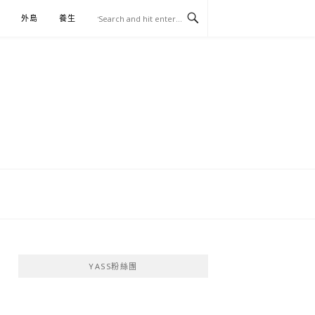
外島
養生
伴手禮
YASS粉絲團