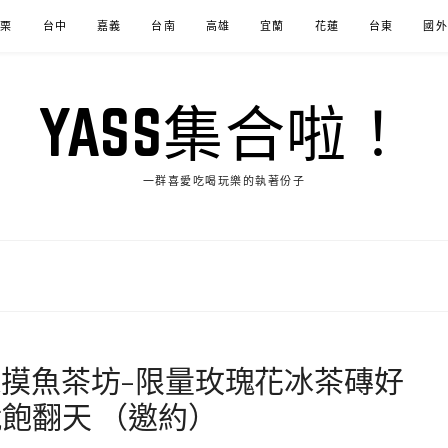
苗栗
台中
嘉義
台南
高雄
宜蘭
花蓮
台東
國外
YASS集合啦！
一群喜愛吃喝玩樂的執著份子
ish摸魚茶坊-限量玫瑰花冰茶磚好
飽翻天 （邀約）