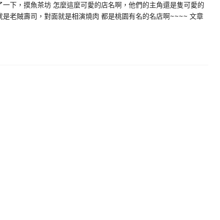
一下，摸魚茶坊 怎麼這麼可愛的店名啊，他們的主角還是隻可愛的
就是老賊壽司，對面就是相演燒肉 都是桃園有名的名店啊~~~~ 文章