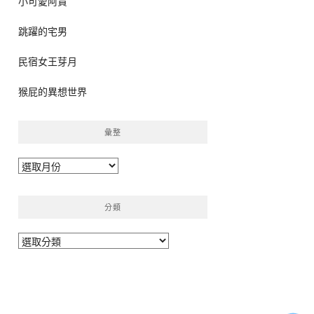
小可愛阿貴
跳躍的宅男
民宿女王芽月
猴屁的異想世界
彙整
彙
整
分類
分
類