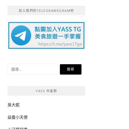
加入我們的TELEGRAMEGRAM吧
搜
尋
關
鍵
YASS 作者群
字:
吳大妮
益曼小天使