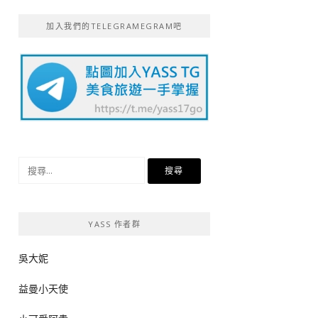
加入我們的TELEGRAMEGRAM吧
搜
尋
關
鍵
YASS 作者群
字:
吳大妮
益曼小天使