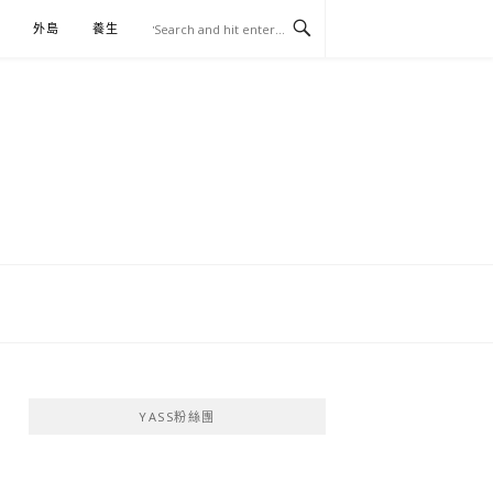
外島
養生
伴手禮
YASS粉絲團