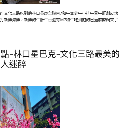
食|文化三路吃到飽林口長庚全聯M7和牛無骨牛小排牛舌牛肝剝皮辣
主打新鮮海鮮，新鮮的牛肝牛舌還有M7和牛吃到飽的巴適麻辣鍋來了
點-林口星巴克-文化三路最美的
讓人迷醉
8