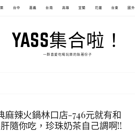
苗栗
台中
嘉義
台南
高雄
宜蘭
花蓮
台東
國外
YASS集合啦！
一群喜愛吃喝玩樂的執著份子
麻辣火鍋林口店-746元就有和
肝隨你吃，珍珠奶茶自己調啊!!