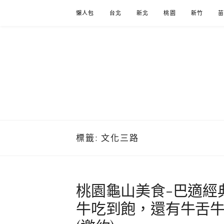
Skip
懶人包
台北
新北
桃園
新竹
to
content
標籤:
文化三路
桃園龜山美食-巴適經典
牛吃到飽，還有牛舌牛