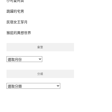
小可愛阿貴
跳躍的宅男
民宿女王芽月
猴屁的異想世界
彙整
彙
整
分類
分
類