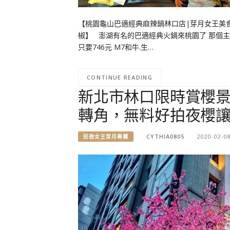
【桃園龜山巴適經典麻辣鍋林口店|芽月女王美
椒】 澎湖有名的巴適經典火鍋來桃園了 那個
只要746元 M7和牛.生…
CONTINUE READING
新北市林口限時賞櫻景
轉角，無料好拍夜櫻
CYTHIA0805
2020-02-0
民宿女王芽月專欄