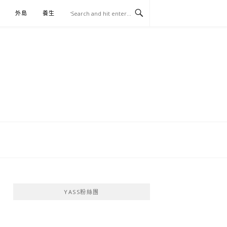
外島
養生
伴手禮
YASS粉絲團