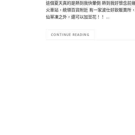
這個夏天真的是熱到我快暈倒 熱到我好懷念前
火車站，統領百貨附近 有一家波仕好飲販賣所，
仙草凍之外，還可以加豆花！！ …
CONTINUE READING