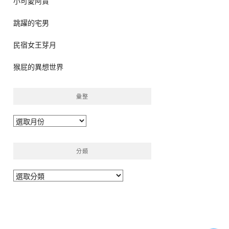
小可愛阿貴
跳躍的宅男
民宿女王芽月
猴屁的異想世界
彙整
彙
整
分類
分
類