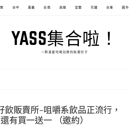
苗栗
台中
嘉義
台南
高雄
宜蘭
花蓮
台東
國外
YASS集合啦！
一群喜愛吃喝玩樂的執著份子
好飲販賣所-咀嚼系飲品正流行，
還有買一送一 （邀約）