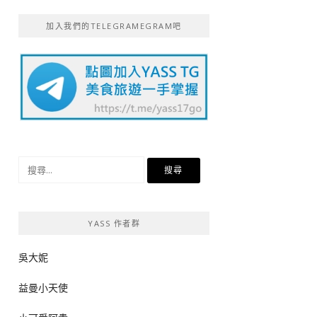
加入我們的TELEGRAMEGRAM吧
搜
尋
關
鍵
YASS 作者群
字:
吳大妮
益曼小天使