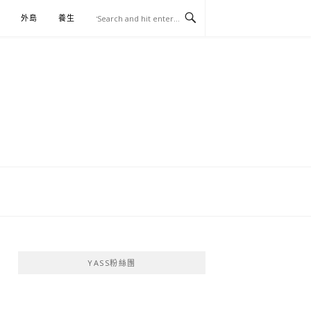
外島
養生
伴手禮
YASS粉絲團