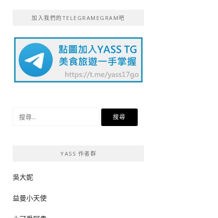
加入我們的TELEGRAMEGRAM吧
搜
尋
關
鍵
YASS 作者群
字:
吳大妮
益曼小天使