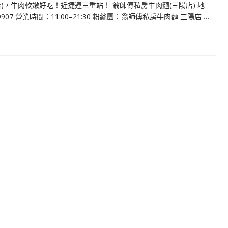
)，牛肉軟嫩好吃！近捷運三重站！ 翁師傅私房牛肉麵(三陽店) 地
907 營業時間：11:00–21:30 粉絲團：翁師傅私房牛肉麵 三陽店 …