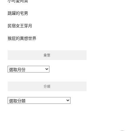
小可愛阿貴
跳躍的宅男
民宿女王芽月
猴屁的異想世界
彙整
彙
整
分類
分
類