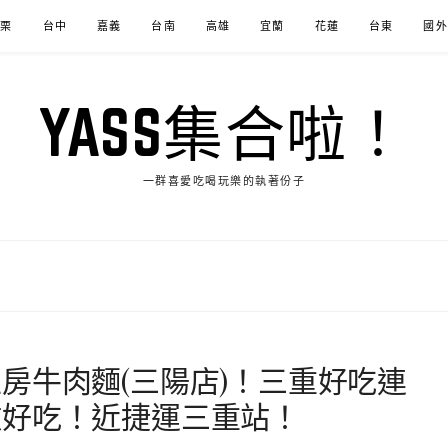
苗栗
台中
嘉義
台南
高雄
宜蘭
花蓮
台東
國外
YASS集合啦！
一群喜愛吃喝玩樂的執著份子
房牛肉麵(三陽店)！三重好吃連
嫩好吃！近捷運三重站！