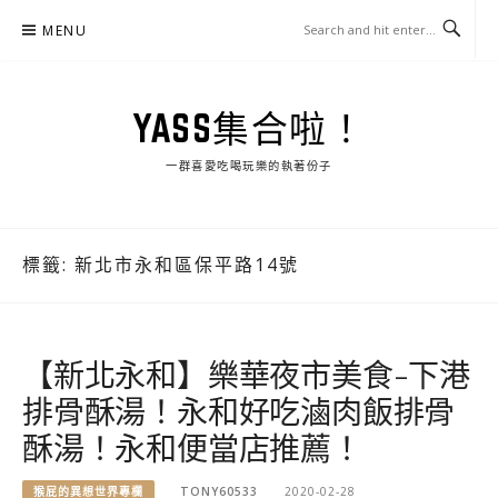
Skip
MENU
to
content
YASS集合啦！
一群喜愛吃喝玩樂的執著份子
標籤:
新北市永和區保平路14號
【新北永和】樂華夜市美食-下港
排骨酥湯！永和好吃滷肉飯排骨
酥湯！永和便當店推薦！
猴屁的異想世界專欄
TONY60533
2020-02-28