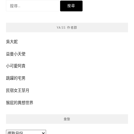
搜
尋
關
鍵
YASS 作者群
字:
吳大妮
益曼小天使
小可愛阿貴
跳躍的宅男
民宿女王芽月
猴屁的異想世界
彙整
彙