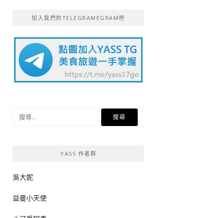
加入我們的TELEGRAMEGRAM吧
搜
尋
關
鍵
YASS 作者群
字:
吳大妮
益曼小天使