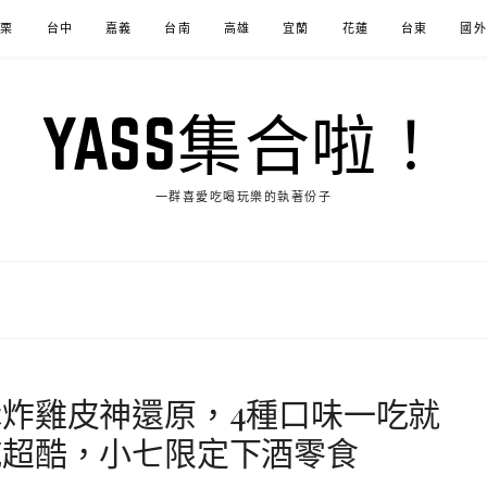
苗栗
台中
嘉義
台南
高雄
宜蘭
花蓮
台東
國外
YASS集合啦！
一群喜愛吃喝玩樂的執著份子
炸雞皮神還原，4種口味一吃就
乾超酷，小七限定下酒零食