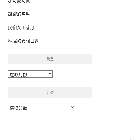
小可愛阿貴
跳躍的宅男
民宿女王芽月
猴屁的異想世界
彙整
彙
整
分類
分
類