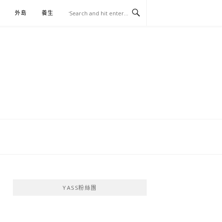
外島
養生
伴手禮
YASS粉絲團