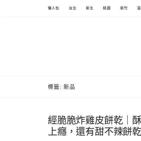
Skip
懶人包
台北
新北
桃園
新竹
to
content
標籤:
新品
經脆脆炸雞皮餅乾｜酥
上癮，還有甜不辣餅