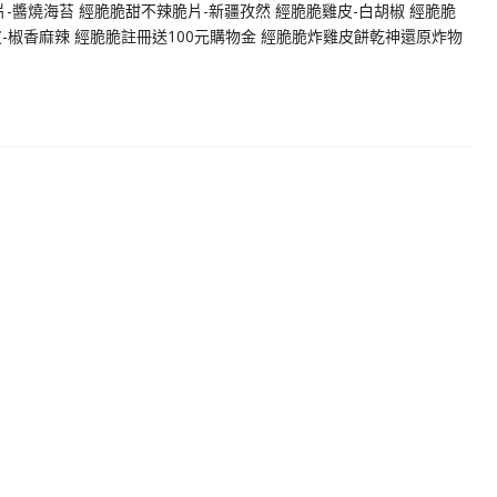
-醬燒海苔 經脆脆甜不辣脆片-新疆孜然 經脆脆雞皮-白胡椒 經脆脆
皮-椒香麻辣 經脆脆註冊送100元購物金 經脆脆炸雞皮餅乾神還原炸物