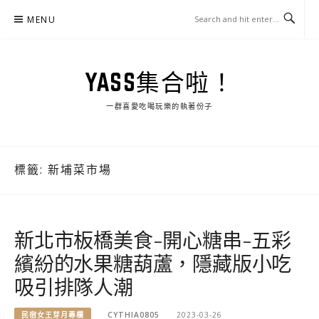
Skip
MENU
to
content
YASS集合啦！
一群喜愛吃喝玩樂的執著份子
標籤:
新埔菜市場
新北市板橋美食-開心糖串-五彩
繽紛的水果糖葫蘆，隱藏版小吃
吸引排隊人潮
民宿女王芽月專欄
CYTHIA0805
2023-03-26