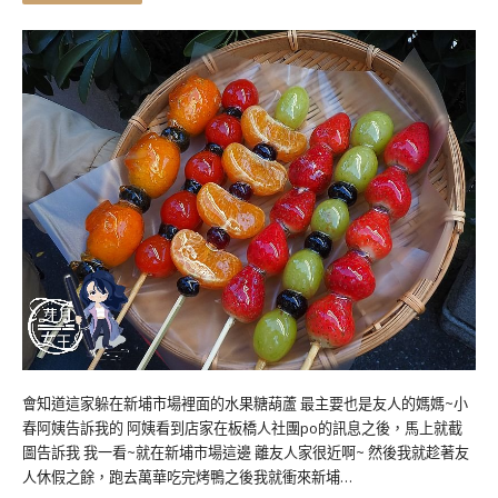
會知道這家躲在新埔市場裡面的水果糖葫蘆 最主要也是友人的媽媽~小
春阿姨告訴我的 阿姨看到店家在板橋人社團po的訊息之後，馬上就截
圖告訴我 我一看~就在新埔市場這邊 離友人家很近啊~ 然後我就趁著友
人休假之餘，跑去萬華吃完烤鴨之後我就衝來新埔…