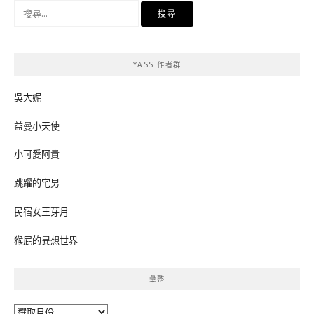
搜
尋
關
鍵
YASS 作者群
字:
吳大妮
益曼小天使
小可愛阿貴
跳躍的宅男
民宿女王芽月
猴屁的異想世界
彙整
彙