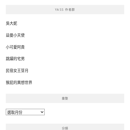
鍵
YASS 作者群
字:
吳大妮
益曼小天使
小可愛阿貴
跳躍的宅男
民宿女王芽月
猴屁的異想世界
彙整
彙
整
分類