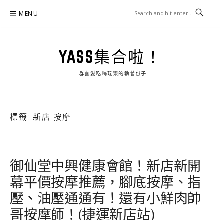
Skip
MENU
to
content
YASS集合啦！
一群喜愛吃喝玩樂的執著份子
標籤:
新店 按摩
御仙堂中興健康會館！新店新開
幕平價按摩推薦，腳底按摩、指
壓、油壓通通有！還有小鮮肉帥
哥按摩師！(捷運新店站)