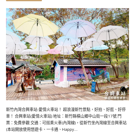
新竹內灣合興車站-愛情火車站！ 超浪漫新竹景點，好拍、好逛、好停
車！ 合興車站(愛情火車站) 地址：新竹縣橫山鄉中山街一段17號 門
票：免費參觀 交通：可搭乘火車(內灣線)，從新竹坐內灣線至合興車站
(本站開放使用悠遊卡、一卡通、Happy…