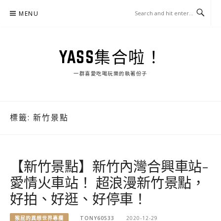
Skip
MENU
to
content
YASS集合啦！
一群喜愛吃喝玩樂的執著份子
標籤:
新竹景點
【新竹景點】新竹內灣合興車站-
愛情火車站！ 超浪漫新竹景點，
好拍、好逛、好停車！
猴屁的異想世界專欄
TONY60533
2020-12-29