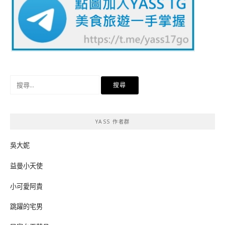
搜
尋
關
鍵
YASS 作者群
字:
吳大妮
益曼小天使
小可愛阿貴
跳躍的宅男