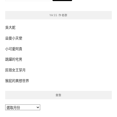
關
鍵
YASS 作者群
字:
吳大妮
益曼小天使
小可愛阿貴
跳躍的宅男
民宿女王芽月
猴屁的異想世界
彙整
彙
整